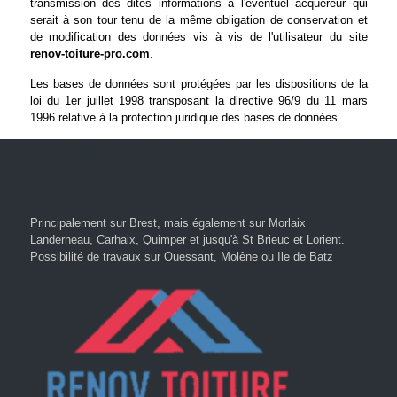
transmission des dites informations à l'éventuel acquéreur qui
serait à son tour tenu de la même obligation de conservation et
de modification des données vis à vis de l'utilisateur du site
renov-toiture-pro.com
.
Les bases de données sont protégées par les dispositions de la
loi du 1er juillet 1998 transposant la directive 96/9 du 11 mars
1996 relative à la protection juridique des bases de données.
Principalement sur Brest, mais également sur Morlaix
Landerneau, Carhaix, Quimper et jusqu'à St Brieuc et Lorient.
Possibilité de travaux sur Ouessant, Molêne ou Ile de Batz